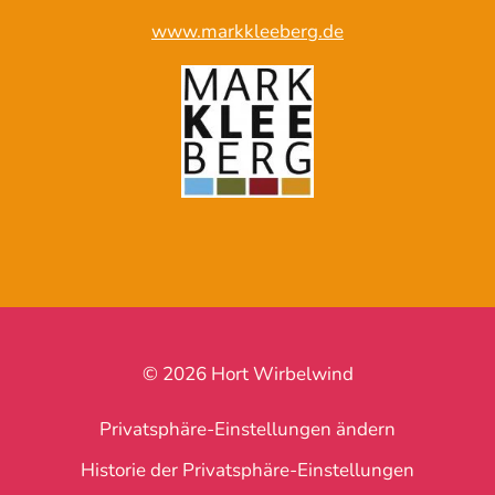
www.markkleeberg.de
© 2026 Hort Wirbelwind
Privatsphäre-Einstellungen ändern
Historie der Privatsphäre-Einstellungen